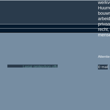
werkv
Huurre
bouwr
arbei
privaa
recht
mense
Attenti
Legal protevtion office. Second opinion adviser in la